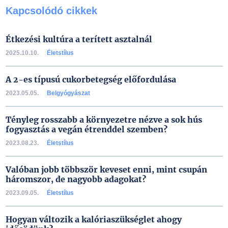
Kapcsolódó cikkek
Étkezési kultúra a terített asztalnál
2025.10.10.
Életstílus
A 2-es típusú cukorbetegség előfordulása
2023.05.05.
Belgyógyászat
Tényleg rosszabb a környezetre nézve a sok hús
fogyasztás a vegán étrenddel szemben?
2023.08.23.
Életstílus
Valóban jobb többször keveset enni, mint csupán
háromszor, de nagyobb adagokat?
2023.09.05.
Életstílus
Hogyan változik a kalóriaszükséglet ahogy