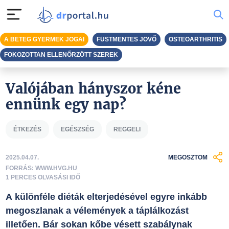
A BETEG GYERMEK JOGAI
FÜSTMENTES JÖVŐ
OSTEOARTHRITIS
FOKOZOTTAN ELLENŐRZÖTT SZEREK
Valójában hányszor kéne
ennünk egy nap?
ÉTKEZÉS
EGÉSZSÉG
REGGELI
2025.04.07.
MEGOSZTOM
FORRÁS: WWW.HVG.HU
1 PERCES OLVASÁSI IDŐ
A különféle diéták elterjedésével egyre inkább
megoszlanak a vélemények a táplálkozást
illetően. Bár sokan kőbe vésett szabálynak