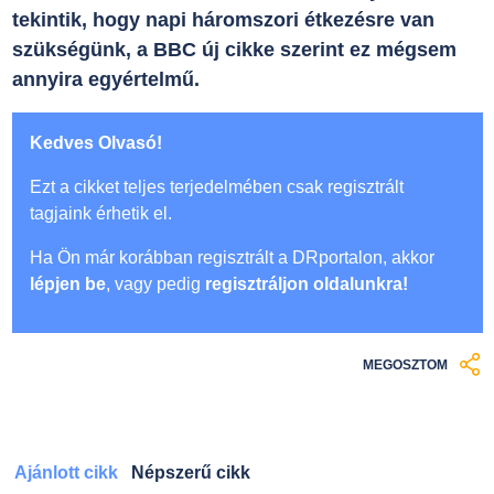
tekintik, hogy napi háromszori étkezésre van
szükségünk, a BBC új cikke szerint ez mégsem
annyira egyértelmű.
Kedves Olvasó!
Ezt a cikket teljes terjedelmében csak regisztrált
tagjaink érhetik el.
Ha Ön már korábban regisztrált a DRportalon, akkor
lépjen be
, vagy pedig
regisztráljon oldalunkra!
MEGOSZTOM
Ajánlott cikk
Népszerű cikk