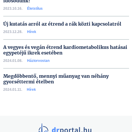
idősödünk?
2023.10.16.
Életstílus
Új kutatás arról az étrend a rák közti kapcsolatról
2023.12.28.
Hírek
A vegyes és vegán étrend kardiometabolikus hatásai
egypetéjű ikrek esetében
2024.01.08.
Háziorvostan
Megdöbbentő, mennyi műanyag van néhány
gyorséttermi ételben
2024.01.11.
Hírek