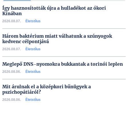
Így hasznosították újra a hulladékot az ókori
Kínában
2026.08.07.
Életstílus
Három baktérium miatt válhatunk a szúnyogok
kedvenc célpontjává
2026.08.07.
Életstílus
Meglepő DNS-nyomokra bukkantak a torinói leplen
2026.08.06.
Életstílus
Mit árulnak el a középkori bűnügyek a
pszichopátiáról?
2026.08.06.
Életstílus