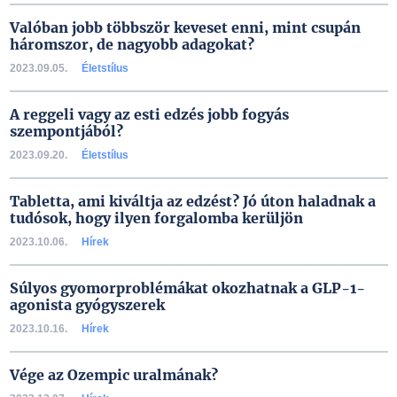
Valóban jobb többször keveset enni, mint csupán
háromszor, de nagyobb adagokat?
2023.09.05.
Életstílus
A reggeli vagy az esti edzés jobb fogyás
szempontjából?
2023.09.20.
Életstílus
Tabletta, ami kiváltja az edzést? Jó úton haladnak a
tudósok, hogy ilyen forgalomba kerüljön
2023.10.06.
Hírek
Súlyos gyomorproblémákat okozhatnak a GLP-1-
agonista gyógyszerek
2023.10.16.
Hírek
Vége az Ozempic uralmának?