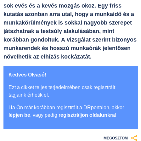
sok evés és a kevés mozgás okoz. Egy friss
kutatás azonban arra utal, hogy a munkaidő és a
munkakörülmények is sokkal nagyobb szerepet
játszhatnak a testsúly alakulásában, mint
korábban gondoltuk. A vizsgálat szerint bizonyos
munkarendek és hosszú munkaórák jelentősen
növelhetik az elhízás kockázatát.
Kedves Olvasó!
Ezt a cikket teljes terjedelmében csak regisztrált
tagjaink érhetik el.
Ha Ön már korábban regisztrált a DRportalon, akkor
lépjen be
, vagy pedig
regisztráljon oldalunkra!
MEGOSZTOM