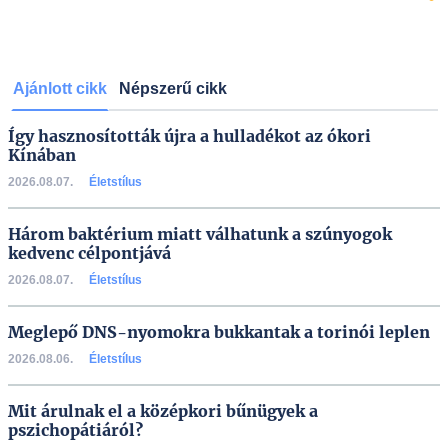
Ajánlott cikk
Népszerű cikk
Így hasznosították újra a hulladékot az ókori
Kínában
2026.08.07.
Életstílus
Három baktérium miatt válhatunk a szúnyogok
kedvenc célpontjává
2026.08.07.
Életstílus
Meglepő DNS-nyomokra bukkantak a torinói leplen
2026.08.06.
Életstílus
Mit árulnak el a középkori bűnügyek a
pszichopátiáról?