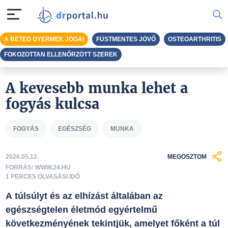
A BETEG GYERMEK JOGAI
FÜSTMENTES JÖVŐ
OSTEOARTHRITIS
FOKOZOTTAN ELLENŐRZÖTT SZEREK
A kevesebb munka lehet a
fogyás kulcsa
FOGYÁS
EGÉSZSÉG
MUNKA
2026.05.12.
MEGOSZTOM
FORRÁS: WWW.24.HU
1 PERCES OLVASÁSI IDŐ
A túlsúlyt és az elhízást általában az
egészségtelen életmód egyértelmű
következményének tekintjük, amelyet főként a túl