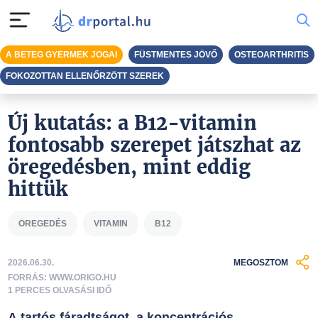
A BETEG GYERMEK JOGAI
FÜSTMENTES JÖVŐ
OSTEOARTHRITIS
FOKOZOTTAN ELLENŐRZÖTT SZEREK
Új kutatás: a B12-vitamin
fontosabb szerepet játszhat az
öregedésben, mint eddig
hittük
ÖREGEDÉS
VITAMIN
B12
2026.06.30.
MEGOSZTOM
FORRÁS: WWW.ORIGO.HU
1 PERCES OLVASÁSI IDŐ
A tartós fáradtságot, a koncentrációs