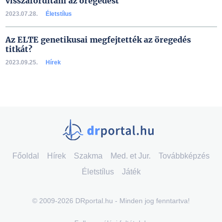
visszafordítani az öregedést
2023.07.28.
Életstílus
Az ELTE genetikusai megfejtették az öregedés
titkát?
2023.09.25.
Hírek
Főoldal
Hírek
Szakma
Med. et Jur.
Továbbképzés
Életstílus
Játék
© 2009-2026 DRportal.hu - Minden jog fenntartva!