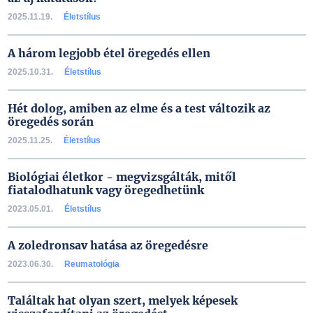
2025.11.19.
Életstílus
A három legjobb étel öregedés ellen
2025.10.31.
Életstílus
Hét dolog, amiben az elme és a test változik az
öregedés során
2025.11.25.
Életstílus
Biológiai életkor - megvizsgálták, mitől
fiatalodhatunk vagy öregedhetünk
2023.05.01.
Életstílus
A zoledronsav hatása az öregedésre
2023.06.30.
Reumatológia
Találtak hat olyan szert, melyek képesek