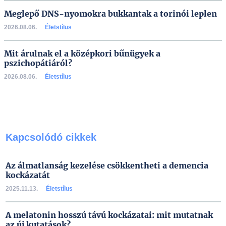
Meglepő DNS-nyomokra bukkantak a torinói leplen
2026.08.06.
Életstílus
Mit árulnak el a középkori bűnügyek a
pszichopátiáról?
2026.08.06.
Életstílus
Kapcsolódó cikkek
Az álmatlanság kezelése csökkentheti a demencia
kockázatát
2025.11.13.
Életstílus
A melatonin hosszú távú kockázatai: mit mutatnak
az új kutatások?