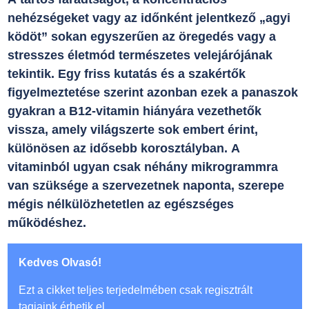
nehézségeket vagy az időnként jelentkező „agyi
ködöt” sokan egyszerűen az öregedés vagy a
stresszes életmód természetes velejárójának
tekintik. Egy friss kutatás és a szakértők
figyelmeztetése szerint azonban ezek a panaszok
gyakran a B12-vitamin hiányára vezethetők
vissza, amely világszerte sok embert érint,
különösen az idősebb korosztályban. A
vitaminból ugyan csak néhány mikrogrammra
van szüksége a szervezetnek naponta, szerepe
mégis nélkülözhetetlen az egészséges
működéshez.
Kedves Olvasó!
Ezt a cikket teljes terjedelmében csak regisztrált
tagjaink érhetik el.