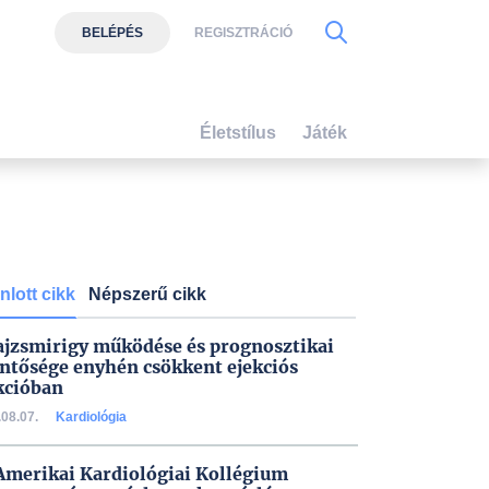
BELÉPÉS
REGISZTRÁCIÓ
Életstílus
Játék
nlott cikk
Népszerű cikk
ajzsmirigy működése és prognosztikai
entősége enyhén csökkent ejekciós
kcióban
08.07.
Kardiológia
Amerikai Kardiológiai Kollégium