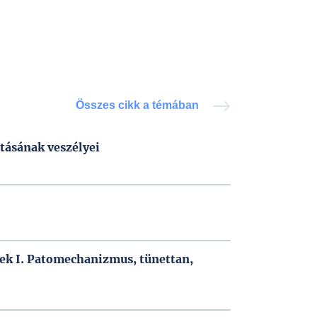
Összes cikk a témában
ztásának veszélyei
k I. Patomechanizmus, tünettan,