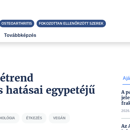
OSTEOARTHRITIS
FOKOZOTTAN ELLENŐRZÖTT SZEREK
Továbbképzés
 étrend
Ajá
 hatásai egypetéjű
A p
jel
fra
2026.
IOLÓGIA
ÉTKEZÉS
VEGÁN
Az 