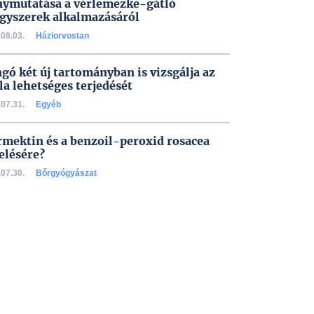
nymutatása a vérlemezke-gátló
gyszerek alkalmazásáról
08.03.
Háziorvostan
gó két új tartományban is vizsgálja az
la lehetséges terjedését
07.31.
Egyéb
rmektin és a benzoil-peroxid rosacea
elésére?
07.30.
Bőrgyógyászat