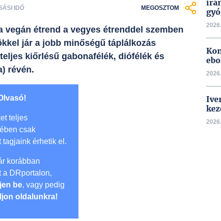
irá
SÁSI IDŐ
MEGOSZTOM
gyó
2026.
y a vegán étrend a vegyes étrenddel szemben
ökkel jár a jobb minőségű táplálkozás
Kon
eljes kiőrlésű gabonafélék, diófélék és
ebo
) révén.
2026.
Olvasó!
Ive
kez
et teljes
2026.
mében csak
t tagjaink érhetik el.
r korábban
lt a DRportalon,
jen be
, vagy pedig
ljon oldalunkra!