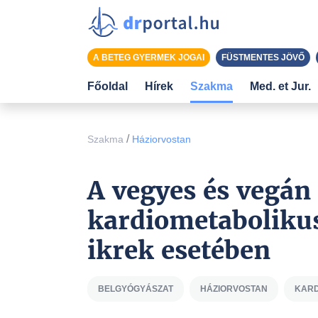
A BETEG GYERMEK JOGAI
FÜSTMENTES JÖVŐ
Főoldal
Hírek
Szakma
Med. et Jur.
/
Szakma
Háziorvostan
A vegyes és vegán
kardiometabolikus
ikrek esetében
BELGYÓGYÁSZAT
HÁZIORVOSTAN
KARD