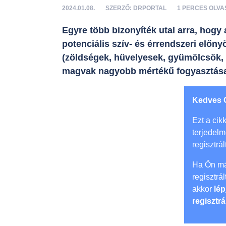
2024.01.08.
SZERZŐ: DRPORTAL
1 PERCES OLVA
Egyre több bizonyíték utal arra, hog
potenciális szív- és érrendszeri előny
(zöldségek, hüvelyesek, gyümölcsök, t
magvak nagyobb mértékű fogyasztása
Kedves 
Ezt a cikk
terjedel
regisztrál
Ha Ön má
regisztrá
akkor
lép
regisztrá