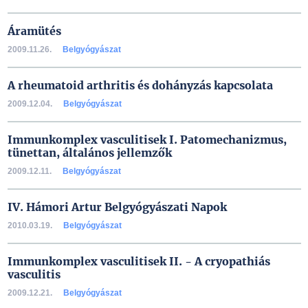
Áramütés
2009.11.26.
Belgyógyászat
A rheumatoid arthritis és dohányzás kapcsolata
2009.12.04.
Belgyógyászat
Immunkomplex vasculitisek I. Patomechanizmus,
tünettan, általános jellemzők
2009.12.11.
Belgyógyászat
IV. Hámori Artur Belgyógyászati Napok
2010.03.19.
Belgyógyászat
Immunkomplex vasculitisek II. - A cryopathiás
vasculitis
2009.12.21.
Belgyógyászat