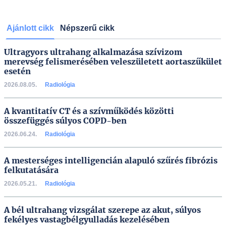
Ajánlott cikk
Népszerű cikk
Ultragyors ultrahang alkalmazása szívizom
merevség felismerésében veleszületett aortaszűkület
esetén
2026.08.05.
Radiológia
A kvantitatív CT és a szívműködés közötti
összefüggés súlyos COPD-ben
2026.06.24.
Radiológia
A mesterséges intelligencián alapuló szűrés fibrózis
felkutatására
2026.05.21.
Radiológia
A bél ultrahang vizsgálat szerepe az akut, súlyos
fekélyes vastagbélgyulladás kezelésében