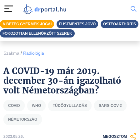
A BETEG GYERMEK JOGAI
FÜSTMENTES JÖVŐ
OSTEOARTHRITIS
FOKOZOTTAN ELLENŐRZÖTT SZEREK
/
Szakma
Radiológia
A COVID-19 már 2019.
december 30-án igazolható
volt Németországban?
COVID
WHO
TÜDŐGYULLADÁS
SARS-COV-2
NÉMETORSZÁG
2023.05.26.
MEGOSZTOM