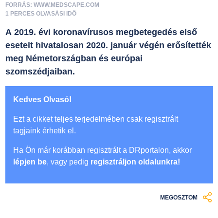
FORRÁS: WWW.MEDSCAPE.COM
1 PERCES OLVASÁSI IDŐ
A 2019. évi koronavírusos megbetegedés első
eseteit hivatalosan 2020. január végén erősítették
meg Németországban és európai
szomszédjaiban.
Kedves Olvasó!
Ezt a cikket teljes terjedelmében csak regisztrált
tagjaink érhetik el.
Ha Ön már korábban regisztrált a DRportalon, akkor
lépjen be
, vagy pedig
regisztráljon oldalunkra!
MEGOSZTOM