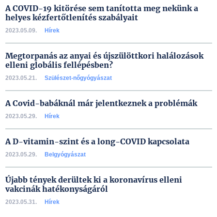
A COVID-19 kitörése sem tanította meg nekünk a
helyes kézfertőtlenítés szabályait
2023.05.09.
Hírek
Megtorpanás az anyai és újszülöttkori halálozások
elleni globális fellépésben?
2023.05.21.
Szülészet-nőgyógyászat
A Covid-babáknál már jelentkeznek a problémák
2023.05.29.
Hírek
A D-vitamin-szint és a long-COVID kapcsolata
2023.05.29.
Belgyógyászat
Újabb tények derültek ki a koronavírus elleni
vakcinák hatékonyságáról
2023.05.31.
Hírek