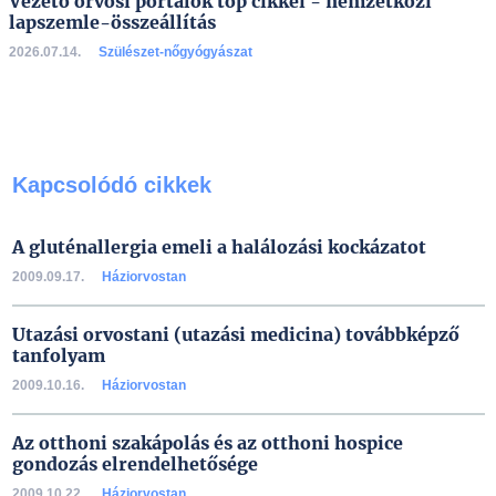
Vezető orvosi portálok top cikkei - nemzetközi
lapszemle-összeállítás
2026.07.14.
Szülészet-nőgyógyászat
Kapcsolódó cikkek
A gluténallergia emeli a halálozási kockázatot
2009.09.17.
Háziorvostan
Utazási orvostani (utazási medicina) továbbképző
tanfolyam
2009.10.16.
Háziorvostan
Az otthoni szakápolás és az otthoni hospice
gondozás elrendelhetősége
2009.10.22.
Háziorvostan