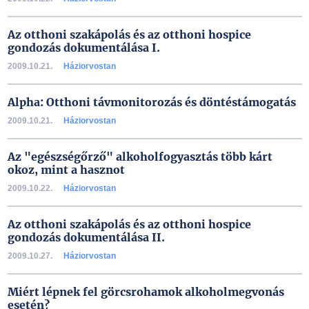
Az otthoni szakápolás és az otthoni hospice
gondozás dokumentálása I.
2009.10.21.
Háziorvostan
Alpha: Otthoni távmonitorozás és döntéstámogatás
2009.10.21.
Háziorvostan
Az "egészségőrző" alkoholfogyasztás több kárt
okoz, mint a hasznot
2009.10.22.
Háziorvostan
Az otthoni szakápolás és az otthoni hospice
gondozás dokumentálása II.
2009.10.27.
Háziorvostan
Miért lépnek fel görcsrohamok alkoholmegvonás
esetén?