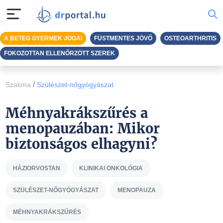
A BETEG GYERMEK JOGAI
FÜSTMENTES JÖVŐ
OSTEOARTHRITIS
FOKOZOTTAN ELLENŐRZÖTT SZEREK
/
Szakma
Szülészet-nőgyógyászat
Méhnyakrákszűrés a
menopauzában: Mikor
biztonságos elhagyni?
HÁZIORVOSTAN
KLINIKAI ONKOLÓGIA
SZÜLÉSZET-NŐGYÓGYÁSZAT
MENOPAUZA
MÉHNYAKRÁKSZŰRÉS