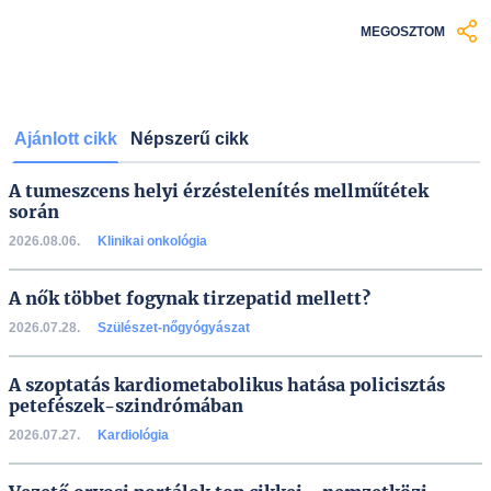
MEGOSZTOM
Ajánlott cikk
Népszerű cikk
A tumeszcens helyi érzéstelenítés mellműtétek
során
2026.08.06.
Klinikai onkológia
A nők többet fogynak tirzepatid mellett?
2026.07.28.
Szülészet-nőgyógyászat
A szoptatás kardiometabolikus hatása policisztás
petefészek-szindrómában
2026.07.27.
Kardiológia