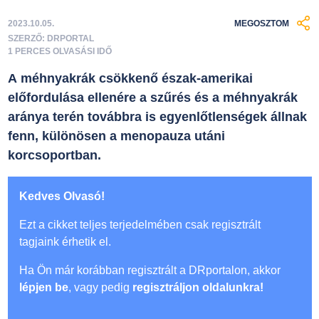
2023.10.05.
MEGOSZTOM
SZERZŐ: DRPORTAL
1 PERCES OLVASÁSI IDŐ
A méhnyakrák csökkenő észak-amerikai
előfordulása ellenére a szűrés és a méhnyakrák
aránya terén továbbra is egyenlőtlenségek állnak
fenn, különösen a menopauza utáni
korcsoportban.
Kedves Olvasó!
Ezt a cikket teljes terjedelmében csak regisztrált
tagjaink érhetik el.
Ha Ön már korábban regisztrált a DRportalon, akkor
lépjen be
, vagy pedig
regisztráljon oldalunkra!