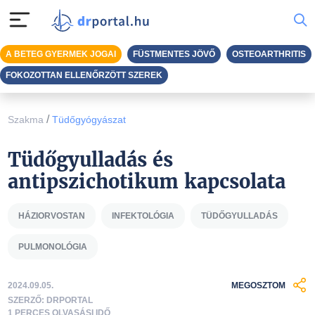
A BETEG GYERMEK JOGAI
FÜSTMENTES JÖVŐ
OSTEOARTHRITIS
FOKOZOTTAN ELLENŐRZÖTT SZEREK
/
Szakma
Tüdőgyógyászat
Tüdőgyulladás és
antipszichotikum kapcsolata
HÁZIORVOSTAN
INFEKTOLÓGIA
TÜDŐGYULLADÁS
PULMONOLÓGIA
2024.09.05.
MEGOSZTOM
SZERZŐ: DRPORTAL
1 PERCES OLVASÁSI IDŐ