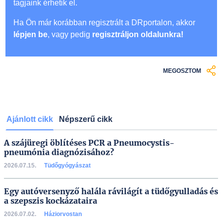
tagjaink érhetik el.
Ha Ön már korábban regisztrált a DRportalon, akkor
lépjen be
, vagy pedig
regisztráljon oldalunkra!
MEGOSZTOM
Ajánlott cikk
Népszerű cikk
A szájüregi öblítéses PCR a Pneumocystis-
pneumónia diagnózisához?
2026.07.15.
Tüdőgyógyászat
Egy autóversenyző halála rávilágít a tüdőgyulladás és
a szepszis kockázataira
2026.07.02.
Háziorvostan