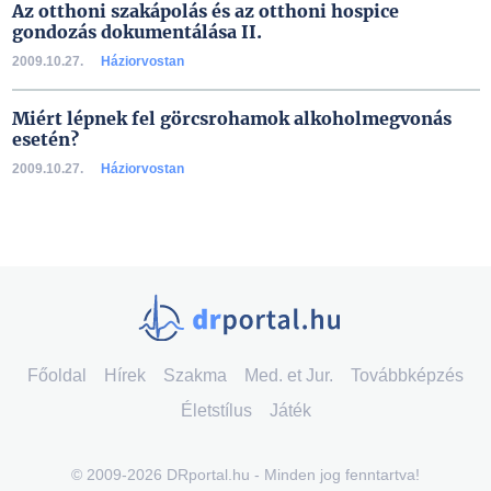
Az otthoni szakápolás és az otthoni hospice
gondozás dokumentálása II.
2009.10.27.
Háziorvostan
Miért lépnek fel görcsrohamok alkoholmegvonás
esetén?
2009.10.27.
Háziorvostan
Főoldal
Hírek
Szakma
Med. et Jur.
Továbbképzés
Életstílus
Játék
© 2009-2026 DRportal.hu - Minden jog fenntartva!