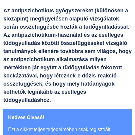
Az antipszichotikus gyógyszereket (különösen a
klozapint) megfigyelésen alapuló vizsgálatok
során összefüggésbe hozták a tüdőgyulladással.
Az antipszichotikum-használat és az esetleges
tüdőgyulladás közötti összefüggéseket vizsgáló
tanulmányok ellenére továbbra sem világos, hogy
az antipszichotikum alkalmazása milyen
mértékben jár együtt a tüdőgyulladás fokozott
kockázatával, hogy léteznek-e dózis-reakció
összefüggések, és hogy mely hatóanyagok
köthetők leginkább az esetleges
tüdőgyulladáshoz.
Kedves Olvasó!
Ezt a cikket teljes terjedelmében csak regisztrált