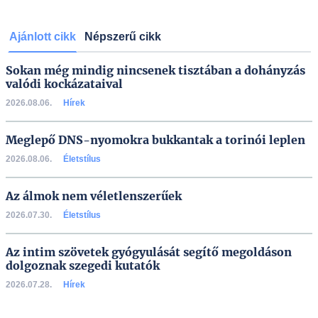
Ajánlott cikk
Népszerű cikk
Sokan még mindig nincsenek tisztában a dohányzás
valódi kockázataival
2026.08.06.
Hírek
Meglepő DNS-nyomokra bukkantak a torinói leplen
2026.08.06.
Életstílus
Az álmok nem véletlenszerűek
2026.07.30.
Életstílus
Az intim szövetek gyógyulását segítő megoldáson
dolgoznak szegedi kutatók
2026.07.28.
Hírek