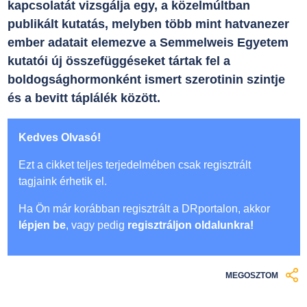
kapcsolatát vizsgálja egy, a közelmúltban
publikált kutatás, melyben több mint hatvanezer
ember adatait elemezve a Semmelweis Egyetem
kutatói új összefüggéseket tártak fel a
boldogsághormonként ismert szerotinin szintje
és a bevitt táplálék között.
Kedves Olvasó!
Ezt a cikket teljes terjedelmében csak regisztrált
tagjaink érhetik el.
Ha Ön már korábban regisztrált a DRportalon, akkor
lépjen be
, vagy pedig
regisztráljon oldalunkra!
MEGOSZTOM