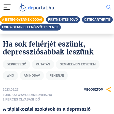
A BETEG GYERMEK JOGAI
FÜSTMENTES JÖVŐ
OSTEOARTHRITIS
FOKOZOTTAN ELLENŐRZÖTT SZEREK
Ha sok fehérjét eszünk,
depressziósabbak leszünk
DEPRESSZIÓ
KUTATÁS
SEMMELWEIS EGYETEM
WHO
AMINOSAV
FEHÉRJE
2023.06.27.
MEGOSZTOM
FORRÁS: WWW.SEMMELWEIS.HU
2 PERCES OLVASÁSI IDŐ
A táplálkozási szokások és a depresszió