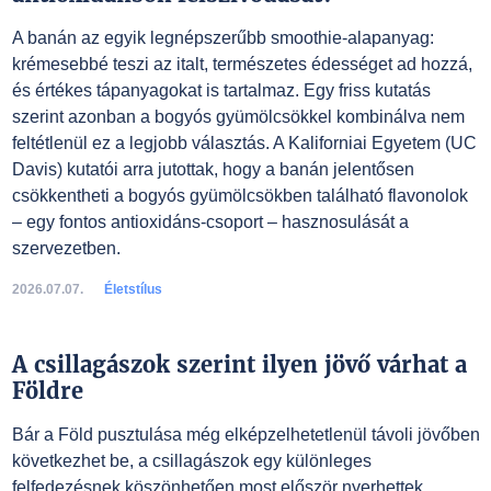
A banán az egyik legnépszerűbb smoothie-alapanyag:
krémesebbé teszi az italt, természetes édességet ad hozzá,
és értékes tápanyagokat is tartalmaz. Egy friss kutatás
szerint azonban a bogyós gyümölcsökkel kombinálva nem
feltétlenül ez a legjobb választás. A Kaliforniai Egyetem (UC
Davis) kutatói arra jutottak, hogy a banán jelentősen
csökkentheti a bogyós gyümölcsökben található flavonolok
– egy fontos antioxidáns-csoport – hasznosulását a
szervezetben.
2026.07.07.
Életstílus
A csillagászok szerint ilyen jövő várhat a
Földre
Bár a Föld pusztulása még elképzelhetetlenül távoli jövőben
következhet be, a csillagászok egy különleges
felfedezésnek köszönhetően most először nyerhettek