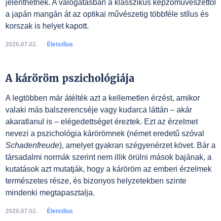
jelenthetnek. A válogatásban a klasszikus képzőművészettől
a japán mangán át az optikai művészetig többféle stílus és
korszak is helyet kapott.
2026.07.02.
Életstílus
A káröröm pszichológiája
A legtöbben már átélték azt a kellemetlen érzést, amikor
valaki más balszerencséje vagy kudarca láttán – akár
akaratlanul is – elégedettséget éreztek. Ezt az érzelmet
nevezi a pszichológia kárörömnek (német eredetű szóval
Schadenfreude
), amelyet gyakran szégyenérzet követ. Bár a
társadalmi normák szerint nem illik örülni mások bajának, a
kutatások azt mutatják, hogy a káröröm az emberi érzelmek
természetes része, és bizonyos helyzetekben szinte
mindenki megtapasztalja.
2026.07.02.
Életstílus