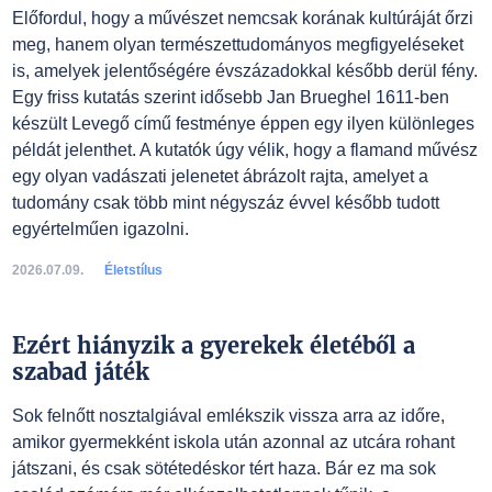
Előfordul, hogy a művészet nemcsak korának kultúráját őrzi
meg, hanem olyan természettudományos megfigyeléseket
is, amelyek jelentőségére évszázadokkal később derül fény.
Egy friss kutatás szerint idősebb Jan Brueghel 1611-ben
készült Levegő című festménye éppen egy ilyen különleges
példát jelenthet. A kutatók úgy vélik, hogy a flamand művész
egy olyan vadászati jelenetet ábrázolt rajta, amelyet a
tudomány csak több mint négyszáz évvel később tudott
egyértelműen igazolni.
2026.07.09.
Életstílus
Ezért hiányzik a gyerekek életéből a
szabad játék
Sok felnőtt nosztalgiával emlékszik vissza arra az időre,
amikor gyermekként iskola után azonnal az utcára rohant
játszani, és csak sötétedéskor tért haza. Bár ez ma sok