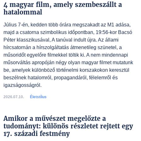
4 magyar film, amely szembeszállt a
hatalommal
Július 7-én, kedden több órára megszakadt az M1 adása,
majd a csatorna szimbolikus időpontban, 19:56-kor Bacsó
Péter klasszikusával, A tanúval indult újra. Az állami
hírcsatornán a hírszolgáltatás átmenetileg szünetel, a
műsoridőt egyelőre filmekkel töltik ki. A nem mindennapi
műsorváltás apropóján négy olyan magyar filmet mutatunk
be, amelyek különböző történelmi korszakokon keresztül
beszélnek hatalomról, propagandáról, félelemről és
igazságosságról.
2026.07.10.
Életstílus
Amikor a művészet megelőzte a
tudományt: különös részletet rejtett egy
17. századi festmény