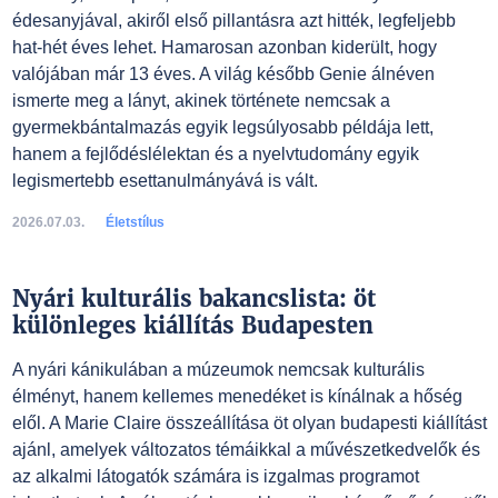
édesanyjával, akiről első pillantásra azt hitték, legfeljebb
hat-hét éves lehet. Hamarosan azonban kiderült, hogy
valójában már 13 éves. A világ később Genie álnéven
ismerte meg a lányt, akinek története nemcsak a
gyermekbántalmazás egyik legsúlyosabb példája lett,
hanem a fejlődéslélektan és a nyelvtudomány egyik
legismertebb esettanulmányává is vált.
2026.07.03.
Életstílus
Nyári kulturális bakancslista: öt
különleges kiállítás Budapesten
A nyári kánikulában a múzeumok nemcsak kulturális
élményt, hanem kellemes menedéket is kínálnak a hőség
elől. A Marie Claire összeállítása öt olyan budapesti kiállítást
ajánl, amelyek változatos témáikkal a művészetkedvelők és
az alkalmi látogatók számára is izgalmas programot