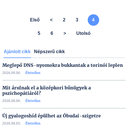
Első
<
2
3
4
5
6
>
Utolsó
Ajánlott cikk
Népszerű cikk
Meglepő DNS-nyomokra bukkantak a torinói leplen
2026.08.06.
Életstílus
Mit árulnak el a középkori bűnügyek a
pszichopátiáról?
2026.08.06.
Életstílus
Új gyalogoshíd épülhet az Óbudai-szigetre
2026.08.05.
Életstílus