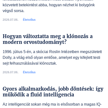
közvetett betekintést abba, hogyan nézhet ki bolygónk
végső sorsa.
2026.07.06.
Életstílus
Hogyan változtatta meg a klónozás a
modern orvostudományt?
1996. július 5-én, a skóciai Roslin Intézetben megszületett
Dolly, a világ első olyan emlőse, amelyet egy kifejlett testi
sejt felhasználásával klónoztak.
2026.07.06.
Életstílus
Gyors alkalmazkodás, jobb döntések: így
működik a fluid intelligencia
Az intelligenciát sokan még ma is elsősorban a magas IQ-