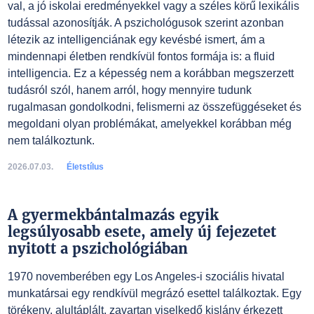
val, a jó iskolai eredményekkel vagy a széles körű lexikális
tudással azonosítják. A pszichológusok szerint azonban
létezik az intelligenciának egy kevésbé ismert, ám a
mindennapi életben rendkívül fontos formája is: a fluid
intelligencia. Ez a képesség nem a korábban megszerzett
tudásról szól, hanem arról, hogy mennyire tudunk
rugalmasan gondolkodni, felismerni az összefüggéseket és
megoldani olyan problémákat, amelyekkel korábban még
nem találkoztunk.
2026.07.03.
Életstílus
A gyermekbántalmazás egyik
legsúlyosabb esete, amely új fejezetet
nyitott a pszichológiában
1970 novemberében egy Los Angeles-i szociális hivatal
munkatársai egy rendkívül megrázó esettel találkoztak. Egy
törékeny, alultáplált, zavartan viselkedő kislány érkezett