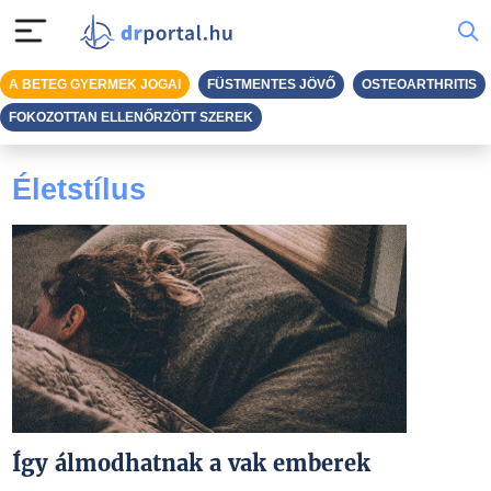
A BETEG GYERMEK JOGAI
FÜSTMENTES JÖVŐ
OSTEOARTHRITIS
FOKOZOTTAN ELLENŐRZÖTT SZEREK
Életstílus
Így álmodhatnak a vak emberek