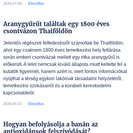
2026.07.08.
Életstílus
Aranygyűrűt találtak egy 1800 éves
csontvázon Thaiföldön
Jelentős régészeti felfedezésről számoltak be Thaiföldön,
ahol egy csaknem 1800 éves temetkezési hely feltárása
során emberi csontvázak mellett egy ritka aranygyűrű is
előkerült. A lelet nemcsak kiváló állapota miatt keltette fel a
kutatók figyelmét, hanem azért is, mert fontos információkat
nyújthat a térség egykori lakóinak társadalmi helyzetéről,
temetkezési szokásairól és a korabeli kereskedelmi
kapcsolatokról.
2026.07.07.
Életstílus
Hogyan befolyásolja a banán az
antioxidánsok felszívódását?