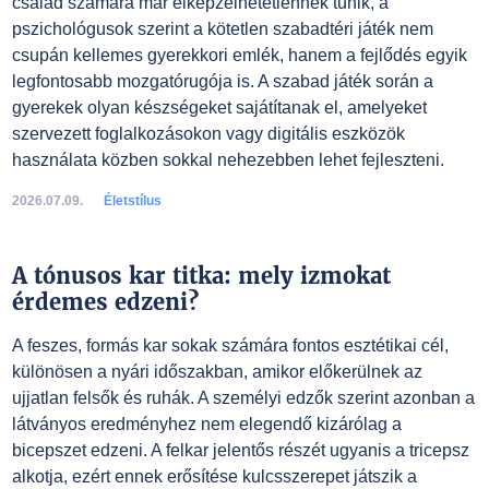
család számára már elképzelhetetlennek tűnik, a
pszichológusok szerint a kötetlen szabadtéri játék nem
csupán kellemes gyerekkori emlék, hanem a fejlődés egyik
legfontosabb mozgatórugója is. A szabad játék során a
gyerekek olyan készségeket sajátítanak el, amelyeket
szervezett foglalkozásokon vagy digitális eszközök
használata közben sokkal nehezebben lehet fejleszteni.
2026.07.09.
Életstílus
A tónusos kar titka: mely izmokat
érdemes edzeni?
A feszes, formás kar sokak számára fontos esztétikai cél,
különösen a nyári időszakban, amikor előkerülnek az
ujjatlan felsők és ruhák. A személyi edzők szerint azonban a
látványos eredményhez nem elegendő kizárólag a
bicepszet edzeni. A felkar jelentős részét ugyanis a tricepsz
alkotja, ezért ennek erősítése kulcsszerepet játszik a