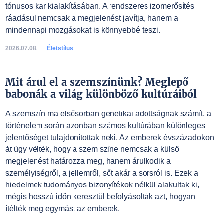
tónusos kar kialakításában. A rendszeres izomerősítés
ráadásul nemcsak a megjelenést javítja, hanem a
mindennapi mozgásokat is könnyebbé teszi.
2026.07.08.
Életstílus
Mit árul el a szemszínünk? Meglepő
babonák a világ különböző kultúráiból
A szemszín ma elsősorban genetikai adottságnak számít, a
történelem során azonban számos kultúrában különleges
jelentőséget tulajdonítottak neki. Az emberek évszázadokon
át úgy vélték, hogy a szem színe nemcsak a külső
megjelenést határozza meg, hanem árulkodik a
személyiségről, a jellemről, sőt akár a sorsról is. Ezek a
hiedelmek tudományos bizonyítékok nélkül alakultak ki,
mégis hosszú időn keresztül befolyásolták azt, hogyan
ítélték meg egymást az emberek.